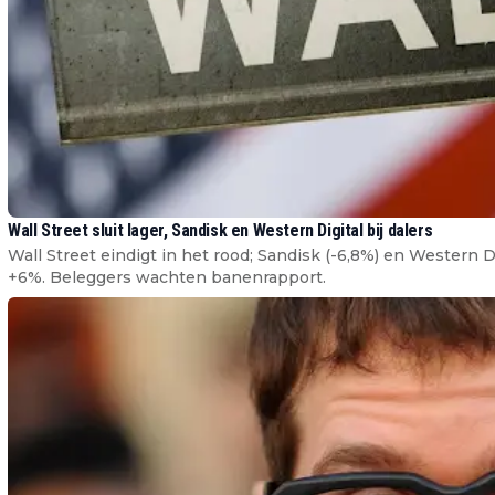
Wall Street sluit lager, Sandisk en Western Digital bij dalers
Wall Street eindigt in het rood; Sandisk (-6,8%) en Western Di
+6%. Beleggers wachten banenrapport.