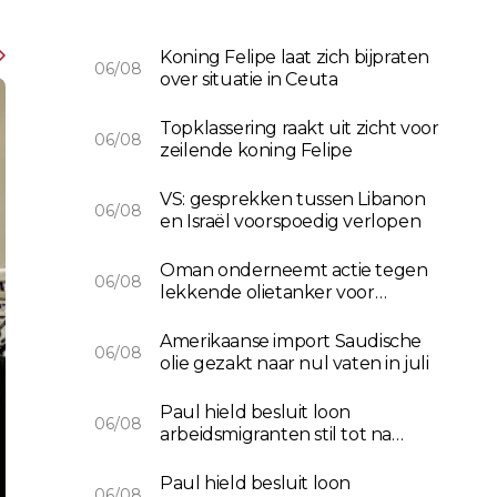
Koning Felipe laat zich bijpraten
06/08
over situatie in Ceuta
Topklassering raakt uit zicht voor
06/08
zeilende koning Felipe
VS: gesprekken tussen Libanon
06/08
en Israël voorspoedig verlopen
Oman onderneemt actie tegen
06/08
lekkende olietanker voor
zuidkust
Amerikaanse import Saudische
06/08
olie gezakt naar nul vaten in juli
Paul hield besluit loon
06/08
arbeidsmigranten stil tot na
verkiezingen
Paul hield besluit loon
06/08